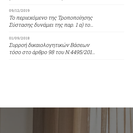
09/12/2019
Το περιεχόμενο της Τροποποίησης
Σύστασης δυνάμει της παρ. 1 α) του
άρθρου 16 του Νόμου 5142/2024
01/09/2018
(ΦΕΚ 158/Α/4-10-2024)
Συρροή δικαιολογητικών Βάσεων
τόσο στο άρθρο 98 του Ν.4495/2017
όσο και στο άρθρο 16 του
Ν.5142/2025 για την υπογραφή
Μονομερούς Τροποποίησης
Σύστασης