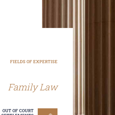
FIELDS OF EXPERTISE
 Specialise In
Of
Family Law
OUT OF COURT