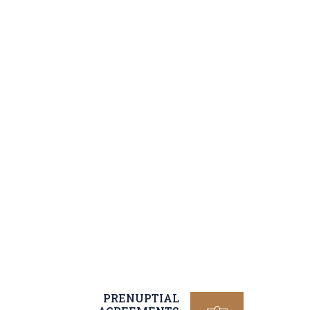
We
All Aspects 
PRENUPTIAL