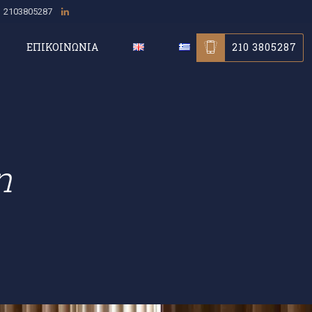
2103805287
210 3805287
ΕΠΙΚΟΙΝΩΝΙΑ
n