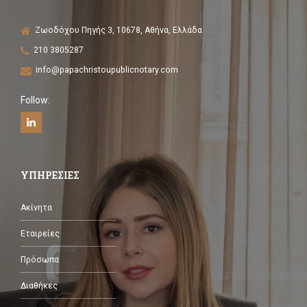
Ζωοδόχου Πηγής 3, 10678, Αθήνα, Ελλάδα
210 3805287
info@papachristoupublicnotary.com
Follow:
ΥΠΗΡΕΣΙΕΣ
Ακίνητα
Εταιρείες
Πρόσωπα
Διαθήκες