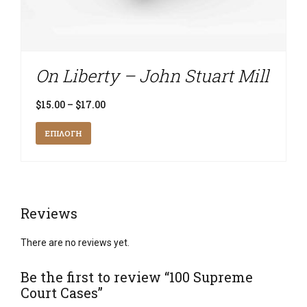
On Liberty – John Stuart Mill
Price
$
15.00
–
$
17.00
range:
Αυτό
$15.00
ΕΠΙΛΟΓΉ
το
through
προϊόν
$17.00
έχει
πολλαπλές
παραλλαγές.
Reviews
Οι
επιλογές
There are no reviews yet.
μπορούν
να
Be the first to review “100 Supreme
επιλεγούν
Court Cases”
στη