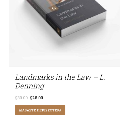
Landmarks in the Law – L.
Denning
Original
Η
$
30.00
$
28.00
price
τρέχουσα
was:
τιμή
ΔΙΑΒΆΣΤΕ ΠΕΡΙΣΣΌΤΕΡΑ
$30.00.
είναι:
$28.00.